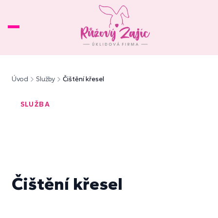
Úvod
O nás
Úvod
Služby
Čištění křesel
Služby
▾
SLUŽBA
Reference
Ceník
FAQ
Kontakt
Čištění křesel