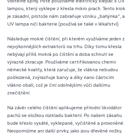
viditelné špíny. Poté používáme elektrický klepač s UV
lampou, který vyklepe z křesla mikro prach. Tento krok
je zásadní, protože nám zabraňuje vzniku „bahýnka“, a
UV lampa ničí bakterie (používá se také v lékařství).
Následuje mokré čištění, při kterém využíváme jeden z
nejvýkonnějších extraktorů na trhu. Díky tomu křesla
nebývají příliš mokrá po čištění a doba schnutí se
výrazně zkracuje. Používáme certifikovanou chemii
německé kvality, která zaručuje, že vlákna nebudou
poškozená, zvýrazňuje barvy a díky nano částicím
vlákno obalí, což je činí odolnějšími vůči dalšímu
znečištění.
Na závěr celého čištění aplikujeme přírodní likvidátor
pachů se složkou rozkladu bakterií. Po našem zásahu
bude křeslo vysáté, vyklepané, vyčištěné a provoněné.
Neopomíjíme ani další prvky, jako jsou dřevěné nožky,