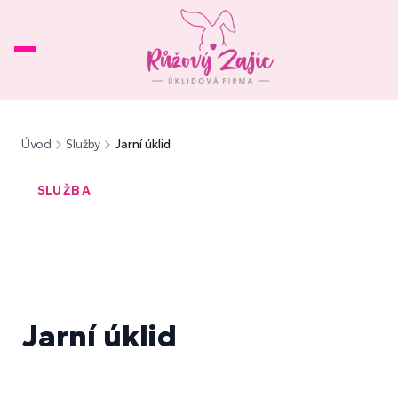
Úvod
O nás
Úvod
Služby
Jarní úklid
Služby
▾
SLUŽBA
Reference
Ceník
FAQ
Kontakt
Jarní úklid