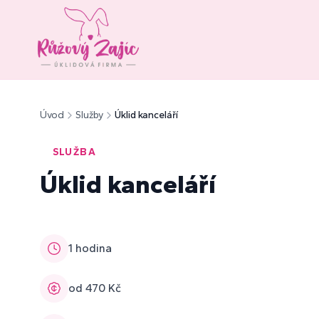
Úvod
Služby
Úklid kanceláří
SLUŽBA
Úklid kanceláří
1 hodina
od 470 Kč