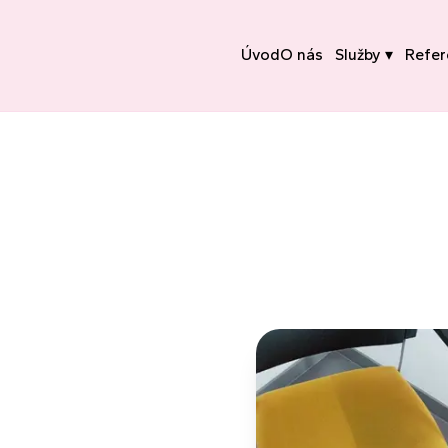
Úvod
O nás
Služby ▾
Refer