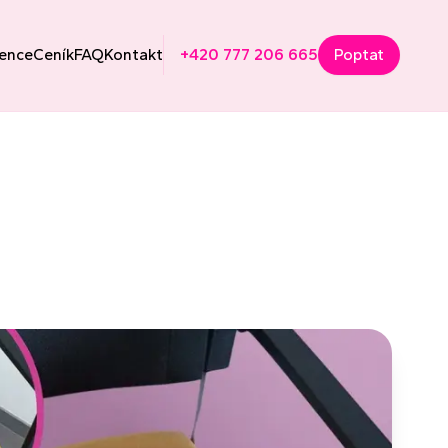
ence
Ceník
FAQ
Kontakt
+420 777 206 665
Poptat