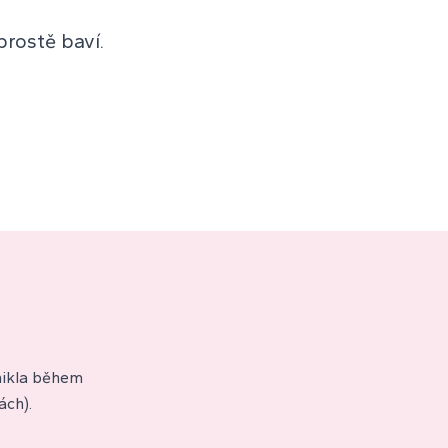
prostě baví.
znikla během
ách).