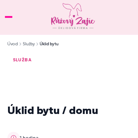
Úvod
Úvod
Služby
Úklid bytu
O nás
Služby
▾
SLUŽBA
Reference
Ceník
FAQ
Kontakt
Úklid bytu / domu
1 hodina